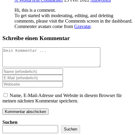
Hi, this is a comment.
To get started with moderating, editing, and deleting
comments, please visit the Comments screen in the dashboard.
Commenter avatars come from
Gravatar
.
Schreibe einen Kommentar
Kommentieren
Gib
deinen
Gib
Namen
deine
Gib
oder
E-
deine
Benutzernamen
Mail-
Website-
Name, E-Mail-Adresse und Website in diesem Browser für
zum
Adresse
URL
meinen nächsten Kommentar speichern.
Kommentieren
zum
ein
ein
Kommentieren
(optional)
ein
Suchen
Suchen