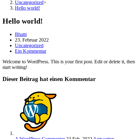
Uncategorized
>
Hello world!
Hello world!
Beitrags-
Bhatti
Autor:
Beitrag
23. Februar 2022
veröffentlicht:
Beitrags-
Uncategorized
Kategorie:
Beitrags-
Ein Kommentar
Kommentare:
Welcome to WordPress. This is your first post. Edit or delete it, then
start writing!
Dieser Beitrag hat einen Kommentar
A WordPress Commenter
23 Feb. 2022
Antworten