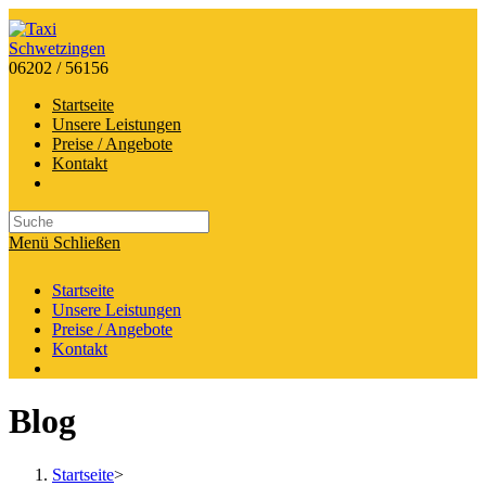
Zum
Inhalt
springen
06202 / 56156
Startseite
Unsere Leistungen
Preise / Angebote
Kontakt
Search
this
Menü
Schließen
website
Startseite
Unsere Leistungen
Preise / Angebote
Kontakt
Blog
Startseite
>